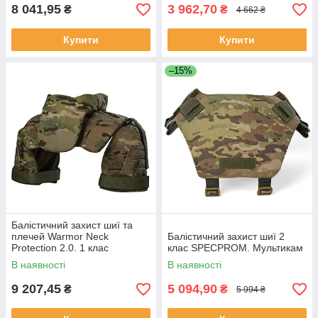
8 041,95
3 962,70
₴
₴
4 662 ₴
Купити
Купити
–15%
Балістичний захист шиї та
плечей Warmor Neck
Балістичний захист шиї 2
Protection 2.0. 1 клас
клас SPECPROM. Мультикам
SPECPROM. Мультикам
В наявності
В наявності
9 207,45
5 094,90
₴
₴
5 994 ₴