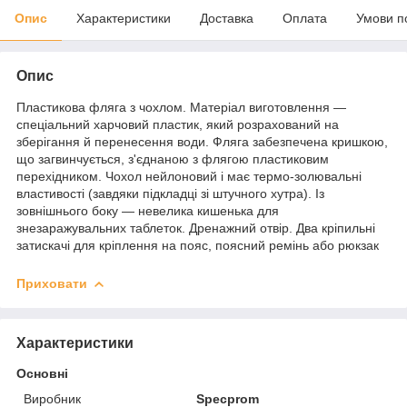
Опис
Характеристики
Доставка
Оплата
Умови п
Опис
Пластикова фляга з чохлом. Матеріал виготовлення —
спеціальний харчовий пластик, який розрахований на
зберігання й перенесення води. Фляга забезпечена кришкою,
що загвинчується, з'єднаною з флягою пластиковим
перехідником. Чохол нейлоновий і має термо-золювальні
властивості (завдяки підкладці зі штучного хутра). Із
зовнішнього боку — невелика кишенька для
знезаражувальних таблеток. Дренажний отвір. Два кріпильні
затискачі для кріплення на пояс, поясний ремінь або рюкзак
Приховати
Характеристики
Основні
Виробник
Specprom