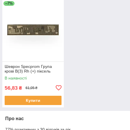
–7%
Шеврон Specprom Група
крові B(3) Rh (+) піксель
В наявності
56,83
₴
61,05 ₴
Купити
Про нас
77% позитивних з 30 відгуків за рік