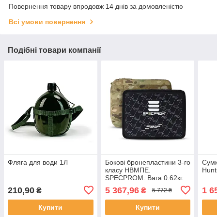
Повернення товару впродовж 14 днів за домовленістю
Всі умови повернення
Подібні товари компанії
Фляга для води 1Л
Бокові бронепластини 3-го
Сумк
класу НВМПЕ.
Hunt
SPECPROM. Вага 0.62кг.
Размер 21.5 на 16см.
210,90
5 367,96
1 6
₴
₴
5 772 ₴
Мультикам. 2шт
Купити
Купити