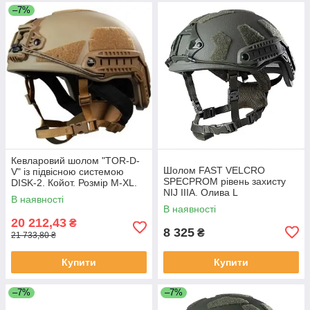
–7%
Кевларовий шолом "TOR-D-
Шолом FAST VELCRO
V" із підвісною системою
SPECPROM рівень захисту
DISK-2. Койот. Розмір M-XL.
NIJ IIIA. Олива L
XL (60-64 см)
В наявності
В наявності
20 212,43
₴
8 325
₴
21 733,80 ₴
Купити
Купити
–7%
–7%