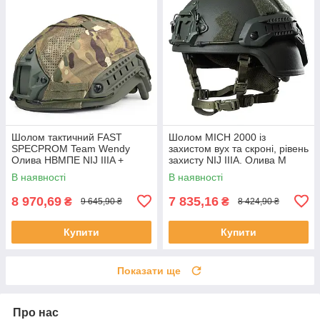
Шолом тактичний FAST
Шолом MICH 2000 із
SPECPROM Team Wendy
захистом вух та скроні, рівень
Олива НВМПЕ NIJ IIIA +
захисту NIJ IIIA. Олива M
кавер мультикам M (55-57
В наявності
В наявності
см)
8 970,69
7 835,16
₴
₴
9 645,90 ₴
8 424,90 ₴
Купити
Купити
Показати ще
Про нас