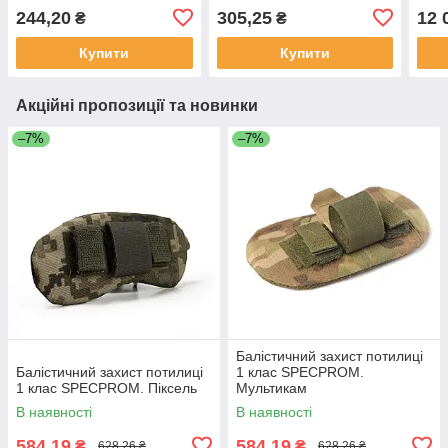
Бро
244,20
305,25
12 
₴
₴
Купити
Купити
Акційні пропозиції та новинки
–7%
–7%
Балістичний захист потилиці
Балістичний захист потилиці
1 клас SPECPROM.
1 клас SPECPROM. Піксель
Мультикам
В наявності
В наявності
584,19
584,19
₴
₴
628,26 ₴
628,26 ₴