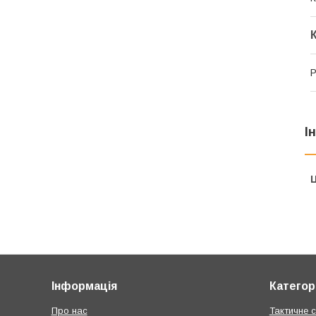
Р
І
Ц
Інформація
Категорі
Про нас
Тактичне 