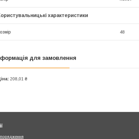
Користувальницькі характеристики
озмір
48
нформація для замовлення
іна:
208,01 ₴
ї
спорядження