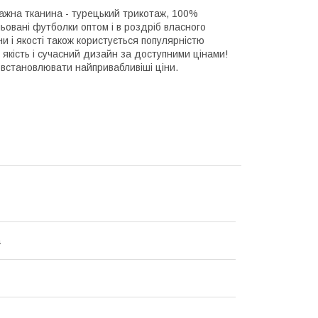
тажна тканина - турецький трикотаж, 100%
льовані футболки оптом і в роздріб власного
 і якості також користується популярністю
 якість і сучасний дизайн за доступними цінами!
 встановлювати найпривабливіші ціни.
а