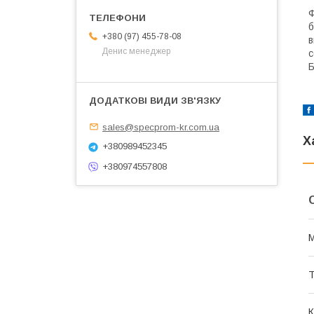
Ф
б
+380 (97) 455-78-08
в
Денис менеджер
с
Б
sales@specprom-kr.com.ua
Х
+380989452345
+380974557808
Т
К