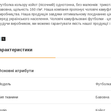
утболка кольору койот (пісочний) однотонна, без малюнків: трико
авовна, щільність 160 г/м². Наша компанія пропонує чоловічі камуф
иробництва. Наша продукція завдяки оптимальному поєднанню ціни
еред українського населення. Чоловічі камуфльовані футболки - це
удучи виробником, ми можемо гарантувати якість нашої продукції і
арактеристики
Основні атрибути
Модель
Футболк
ип тканини
Бавовна
олір
Койот