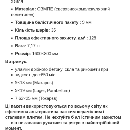
хвиля
Матеріал:
СВМПЕ (сверхвисокомолекулярний
поліетилен)
Товщина балістичного пакету
:
9 мм
Кількість шарів:
35
Площа ефективного захисту, дм²
:
128
Вага:
7,17 кг
Розмір:
1600×800 мм
Витримує:
уламки дрібного бетону, скла та рикошети при
швидкості до ±650 м/с
9×18 мм (Макаров)
9×19 мм (Luger, Parabellum)
7,62×25 мм (Токарєв)
Ці пакети використовуються по всьому світу як
ефективна альтернатива важким керамічним і
сталевим плитам. Не нехтуйте б
ал
істичним захистом
— він не заважає рухатися
та рятує в найпотрібніший
момент.