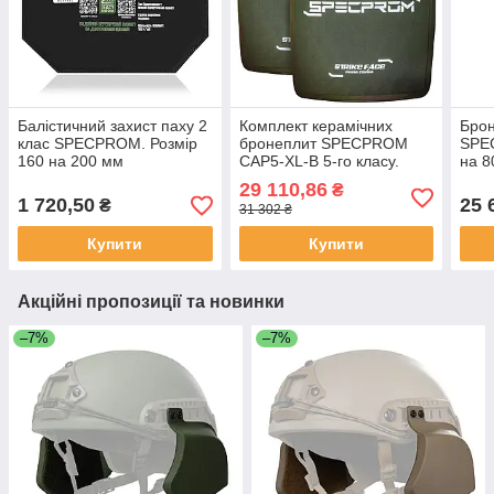
Балістичний захист паху 2
Комплект керамічних
Брон
клас SPECPROM. Розмір
бронеплит SPECPROM
SPE
160 на 200 мм
CAP5-XL-B 5-го класу.
на 8
Вага 3.38 кг. Розмір 27.5
29 110,86
₴
на 33 см. Олива. 2 шт.
1 720,50
25 
₴
31 302 ₴
Купити
Купити
Акційні пропозиції та новинки
–7%
–7%