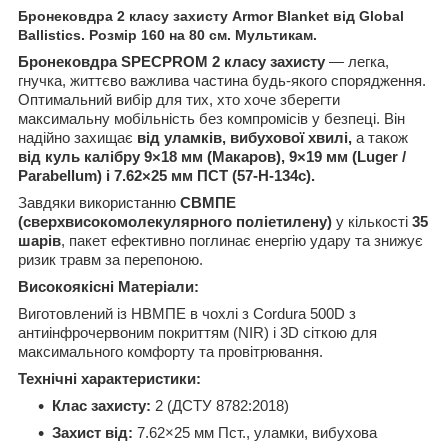
Бронековдра 2 класу захисту Armor Blanket від Global
Ballistics. Розмір 160 на 80 см. Мультикам.
Бронековдра SPECPROM 2 класу захисту
— легка,
гнучка, життєво важлива частина будь-якого спорядження.
Оптимальний вибір для тих, хто хоче зберегти
максимальну мобільність без компромісів у безпеці. Він
надійно захищає
від уламків, вибухової хвилі,
а також
від куль калібру 9×18 мм (Макаров), 9×19 мм (Luger /
Parabellum) і 7.62×25 мм ПСТ (57-Н-134с).
Завдяки використанню
СВМПЕ
(сверхвисокомолекулярного поліетилену)
у кількості
35
шарів
, пакет ефективно поглинає енергію удару та знижує
ризик травм за перепоною.
Високоякісні Матеріали:
Виготовлений із НВМПЕ в чохлі з Cordura 500D з
антиінфрочервоним покриттям (NIR) і 3D сіткою для
максимального комфорту та провітрювання.
Технічні характеристики:
Клас захисту:
2 (ДСТУ 8782:2018)
Захист від:
7.62×25 мм Пст., уламки, вибухова