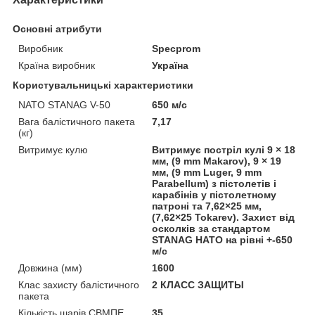
Основні атрибути
Виробник
Specprom
Країна виробник
Україна
Користувальницькі характеристики
NATO STANAG V-50
650 м/с
Вага балістичного пакета
7,17
(кг)
Витримує кулю
Витримує постріл кулі 9 × 18
мм, (9 mm Makarov), 9 × 19
мм, (9 mm Luger, 9 mm
Parabellum) з пістолетів і
карабінів у пістолетному
патроні та 7,62×25 мм,
(7,62×25 Tokarev). Захист від
осколків за стандартом
STANAG НАТО на рівні +-650
м/с
Довжина (мм)
1600
Клас захисту балістичного
2 КЛАСС ЗАЩИТЫ
пакета
Кількість шарів СВМПЕ
35