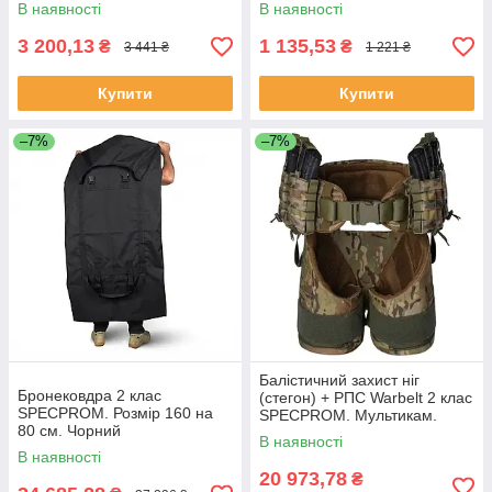
В наявності
В наявності
3 200,13
1 135,53
₴
₴
3 441 ₴
1 221 ₴
Купити
Купити
–7%
–7%
Балістичний захист ніг
Бронековдра 2 клас
(стегон) + РПС Warbelt 2 клас
SPECPROM. Розмір 160 на
SPECPROM. Мультикам.
80 см. Чорний
Розмір: L
В наявності
В наявності
20 973,78
₴