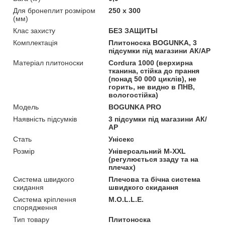
Для бронеплит розміром
250 х 300
(мм)
Клас захисту
БЕЗ ЗАЩИТЫ
Комплектація
Плитоноска BOGUNKA, 3
підсумки під магазини АК/АР
Матеріал плитоноски
Cordura 1000 (верхирна
тканина, стійка до прання
(понад 50 000 циклів), не
горить, не видно в ПНВ,
вологостійка)
Мoдель
BOGUNKA PRO
Наявність підсумків
3 підсумки під магазини АК/
АР
Стать
Унісекс
Розмір
Універсальний M-XXL
(регулюється ззаду та на
плечах)
Система швидкого
Плечова та бічна система
скидання
швидкого скидання
Система кріплення
M.O.L.L.E.
спорядження
Тип товару
Плитоноска