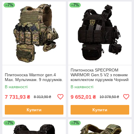
–7%
–7%
Плитоноска SPECPROM
Плитоноска Warmor gen.4
WARMOR Gen.5 V2 з повним
Max. Мультикам. 9 подсумків.
комплектом підсумків Чорний
В наявності
В наявності
7 731,93
9 652,01
₴
₴
8 313,90 ₴
10 378,50 ₴
Купити
Купити
–7%
–7%