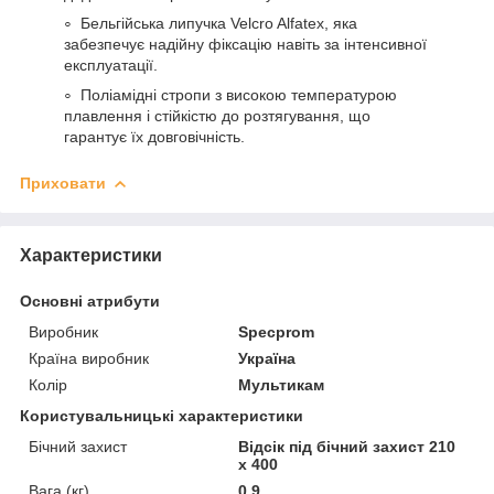
Бельгійська липучка Velcro Alfatex, яка
забезпечує надійну фіксацію навіть за інтенсивної
експлуатації.
Поліамідні стропи з високою температурою
плавлення і стійкістю до розтягування, що
гарантує їх довговічність.
Приховати
Характеристики
Основні атрибути
Виробник
Specprom
Країна виробник
Україна
Колір
Мультикам
Користувальницькі характеристики
Бічний захист
Відсік під бічний захист 210
х 400
Вага (кг)
0,9