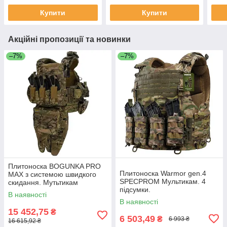
Купити
Купити
Акційні пропозиції та новинки
–7%
–7%
Плитоноска BOGUNKA PRO
Плитоноска Warmor gen.4
MAX з системою швидкого
SPECPROM Мультикам. 4
скидання. Мутьтикам
підсумки.
В наявності
В наявності
15 452,75
₴
6 503,49
₴
6 993 ₴
16 615,92 ₴