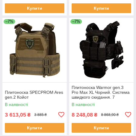
Купити
Купити
–7%
–7%
Плитоноска Warmor gen.3
Плитоноска SPECPROM Ares
Pro Max XL Чорний. Система
gen.2 Койот
швидкого скидання. 7
підсумок. (Великого розміру)
В наявності
В наявності
3 613,05
8 248,08
₴
₴
3 885 ₴
8 868,90 ₴
Купити
Купити