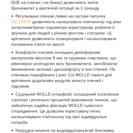
DUE на плечах і на боках) дозволяють зняти
бронежилет у критичній ситуації за 1 секунду.
Регульовані плечові лямки на системі липучок
VELCRO®
дозволяють налаштувати плитоноску під різні
антропометричні параметри користувачів, роблячи її
зручною для людей з різним зростом і статурою. Ці
кріплення дозволяють позиціонувати і налаштовувати
положення плити по висоті.
Комфортні плечики оснащені демпферним
матеріалом висотою 8 мм та пружним пластиком, що
рівномірно розподіляє вагу бронежилета, запобігаючи
виникненню заломів і дискомфорту в зоні плечей. На
плечиках передбачені Laser Cut MOLLE панелі для
кріплення додаткових модулів захисту плечей і
підсумків.
Суцільний MOLLE-інтерфейс оснащений посиленою
стропою і ретельно прошитий армованою тинкою, що
забезпечує надійну фіксацію MOLLE-сумісного
спорядження. Це дозволяє користувачу легко
налаштовувати плитоноску під свої індивідуальні
потреби.
Нагрудна кишеня на водовідштовхуючій блискавка