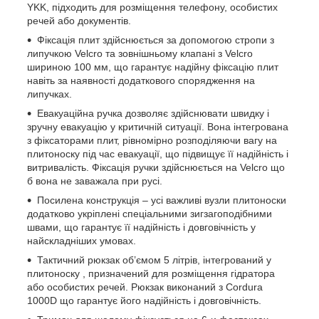
YKK, підходить для розміщення телефону, особистих
речей або документів.
Фіксація плит здійснюється за допомогою стропи з
липучкою Velcro та зовнішньому клапані з Velcro
шириною 100 мм, що гарантує надійну фіксацію плит
навіть за наявності додаткового спорядження на
липучках.
Евакуаційна ручка дозволяє здійснювати швидку і
зручну евакуацію у критичній ситуації. Вона інтегрована
з фіксаторами плит, рівномірно розподіляючи вагу на
плитоноску під час евакуації, що підвищує її надійність і
витривалість. Фіксація ручки здійснюється на Velcro що
б вона не заважала при русі.
Посилена конструкція – усі важливі вузли плитоноски
додатково укріплені спеціальними зигзагоподібними
швами, що гарантує її надійність і довговічність у
найскладніших умовах.
Тактичний рюкзак об’ємом 5 літрів, інтегрований у
плитоноску , призначений для розміщення гідратора
або особистих речей. Рюкзак виконаний з Cordura
1000D що гарантує його надійність і довговічність.