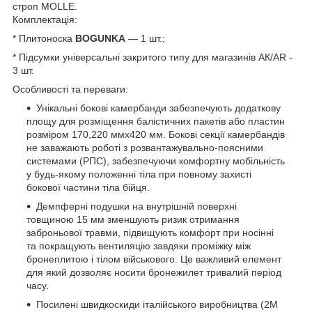
строп
MOLLE.
Комплектація:
* Плитоноска
BOGUNKA
— 1 шт.;
* Підсумки універсальні закритого типу для магазинів АК/AR -
3 шт.
Особливості та переваги:
Унікальні бокові камербанди забезпечують додаткову
площу для розміщення балістичних пакетів або пластин
розміром 170,220 ммх420 мм. Бокові секції камербандів
не заважають роботі з розвантажувально-поясними
системами (РПС), забезпечуючи комфортну мобільність
у будь-якому положенні тіла при повному захисті
бокової частини тіла бійця.
Демпферні подушки на внутрішній поверхні
товщиною 15 мм зменшують ризик отримання
заброньової травми, підвищують комфорт при носінні
та покращують вентиляцію завдяки проміжку між
бронеплитою і тілом військового. Це важливий елемент
для який дозволяє носити бронежилет тривалий період
часу.
Посилені швидкоскиди італійського виробництва (2M