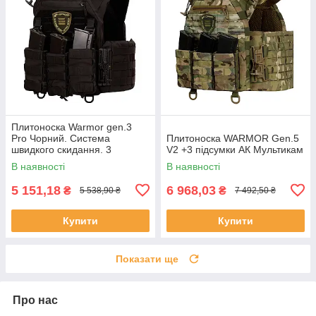
Плитоноска Warmor gen.3
Pro Чорний. Система
Плитоноска WARMOR Gen.5
швидкого скидання. 3
V2 +3 підсумки АК Мультикам
підсумки.
В наявності
В наявності
5 151,18
6 968,03
₴
₴
5 538,90 ₴
7 492,50 ₴
Купити
Купити
Показати ще
Про нас