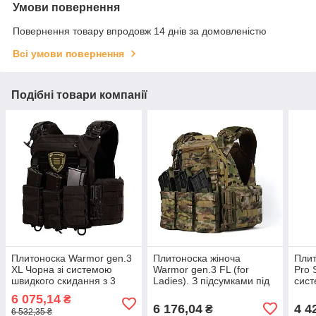
Умови повернення
Повернення товару впродовж 14 днів за домовленістю
Всі умови повернення
Подібні товари компанії
Плитоноска Warmor gen.3
Плитоноска жіноча
Плит
XL Чорна зі системою
Warmor gen.3 FL (for
Pro
швидкого скидання з 3
Ladies). З підсумками під
сист
підсумками під АК.
магазини АК і швидким
скид
6 075,14
₴
(Великого розміру)
бічним і верхнім
6 176,04
4 4
₴
6 532,35 ₴
скиданням (без плит).