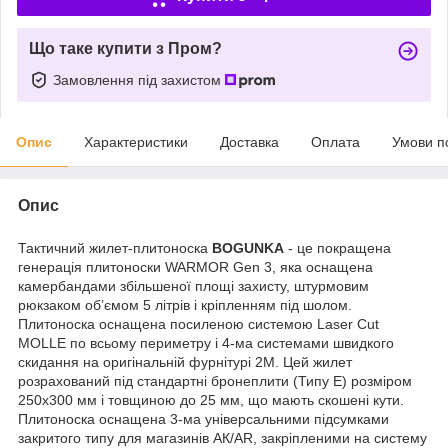
Що таке купити з Пром?
Замовлення під захистом
Опис
Характеристики
Доставка
Оплата
Умови п
Опис
Тактичний жилет-плитоноска
BOGUNKA
- це покращена
генерація плитоноски WARMOR Gen 3, яка оснащена
камербандами збільшеної площі захисту, штурмовим
рюкзаком об’ємом 5 літрів і кріпленням під шолом.
Плитоноска оснащена посиленою системою
Laser Cut
MOLLE по всьому периметру і 4-ма системами швидкого
скидання на оригінальній фурнітурі 2М. Цей жилет
розрахований під стандартні бронеплити (Типу Е) розміром
250х300 мм і товщиною до 25 мм, що мають скошені кути.
Плитоноска оснащена 3-ма
універсальними підсумками
закритого типу для магазинів АК/AR, закріпленими на систему