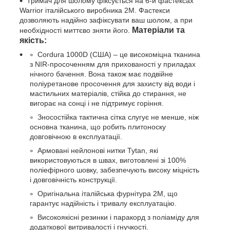
Тримач для шолому фіксується на 6-и фастексах
Warrior італійського виробника 2М. Фастекси
дозволяють надійно зафіксувати ваш шолом, а при
Матеріали та
необхідності миттєво зняти його.
якість:
Cordura 1000D (США) – це високоміцна тканина
з NIR-просоченням для прихованості у приладах
нічного бачення. Вона також має подвійне
поліуретанове просочення для захисту від води і
мастильних матеріалів, стійка до стирання, не
вигорає на сонці і не підтримує горіння.
Зносостійка тактична сітка слугує не менше, ніж
основна тканина, що робить плитоноску
довговічною в експлуатації.
Армовані нейлонові нитки Tytan, які
використовуються в швах, виготовлені зі 100%
поліефірного шовку, забезпечують високу міцність
і довговічність конструкції.
Оригінальна італійська фурнітура 2М, що
гарантує надійність і тривалу експлуатацію.
Високоякісні резинки і паракорд з поліаміду для
додаткової витривалості і гнучкості.