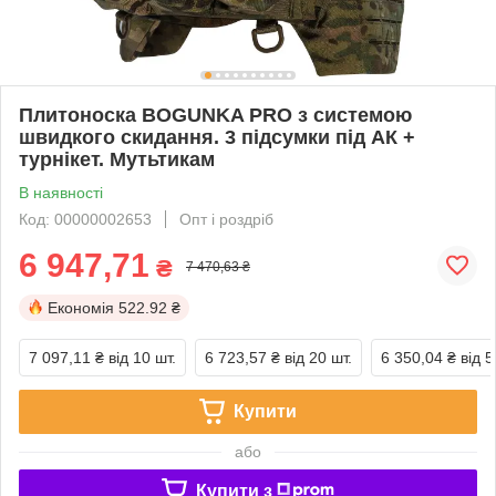
Плитоноска BOGUNKA PRO з системою
швидкого скидання. 3 підсумки під АК +
турнікет. Мутьтикам
В наявності
Код: 00000002653
Опт і роздріб
6 947,71
₴
7 470,63 ₴
Економія
522.92 ₴
7 097,11 ₴
від 10 шт.
6 723,57 ₴
від 20 шт.
6 350,04 ₴
від 5
Купити
або
Купити з