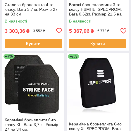
Сталева бронеплита 4-го
Бокові бронепластини 3-го
класу. Вага 3.7 кг. Розмір 27
класу НВМПЕ. SPECPROM.
на 33 см.
Вага 0.62кг. Размер 21.5 на
16см. Мультикам. 2шт
В наявності
В наявності
3 303,36
5 367,96
₴
₴
3 552 ₴
5 772 ₴
Купити
Купити
–7%
–7%
Керамічні бронеплити 6-го
Керамічна бронеплита 6-го
класу XL. Вага 3,7 кг. Розмір
класу XL SPECPROM. Вага
27 на 34 см.