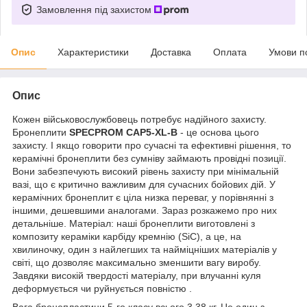
Замовлення під захистом
Опис
Характеристики
Доставка
Оплата
Умови п
Опис
Кожен військовослужбовець потребує надійного захисту.
Бронеплити
SPECPROM CAP5-XL-B
- це основа цього
захисту. І якщо говорити про сучасні та ефективні рішення, то
керамічні бронеплити без сумніву займають провідні позиції.
Вони забезпечують високий рівень захисту при мінімальній
вазі, що є критично важливим для сучасних бойових дій. У
керамічних бронеплит є ціла низка переваг, у порівнянні з
іншими, дешевшими аналогами. Зараз розкажемо про них
детальніше. Матеріал: наші бронеплити виготовлені з
композиту кераміки карбіду кремнію (SiC), а це, на
хвилиночку, один з найлегших та найміцніших матеріалів у
світі, що дозволяє максимально зменшити вагу виробу.
Завдяки високій твердості матеріалу, при влучанні куля
деформується чи руйнується повністю
.
Вага бронепластини 5-го класу всього 3.38
кг. Це один з