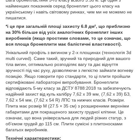
найменших показників серед бронеплит цього класу на
українському і навіть світовому ринках, чим ми не можемо не
пишатися.
*і це при загальній площі захисту 6.8 дм², що приблизно
на 30% більше від усіх аналогічних бронеплит інших
виробників (якщо простими словами, то це означає, що
вся площа бронеплити має балістичні властивості).
Унікальний профіль з вигином у 2-х площинах (технологія 3d
multi curved). Саме такий, зручний та природний для вашого
тіла вигин, оптимально розподіляє вагу та дає відчуття
зручності під час руху, дозволяючи з легкістю займати вогневу
позицію. Якщо говорити про стандарти, то ці плити пройшли
сертифіковані лабораторні випробування. Бронеплити
відповідають 5-му класу за ДСТУ 8788:2018 та забезпечують
надійний захист від куль калібру 7,62 х 39 мм, (7,62 х 39) БЗ,
7,62 х 54 мм, (7,62 х 54 R) ЛПС та нижчих класів. Розміри.
Плита має розмір М (27.5 × 35 см) з розширеними верхніми
габаритами для покращеного захисту грудної клітини. Це
означає, що вона універсальна для людей різних статур, з
об’ємом грудей до 115 см. Плити сумісні з плитоносками
багатьох виробників.
Технічні характеристики: