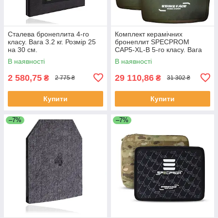
Сталева бронеплита 4-го
Комплект керамічних
класу. Вага 3.2 кг. Розмір 25
бронеплит SPECPROM
на 30 см.
CAP5-XL-B 5-го класу. Вага
3.38 кг. Розмір 27.5 на 33 см.
В наявності
В наявності
Олива. 2 шт.
2 580,75
29 110,86
₴
₴
2 775 ₴
31 302 ₴
Купити
Купити
–7%
–7%