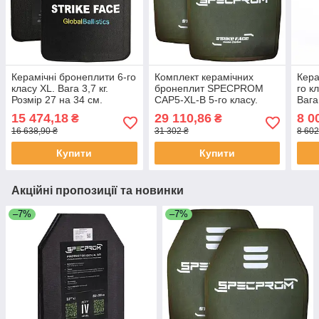
Керамічні бронеплити 6-го
Комплект керамічних
Кера
класу XL. Вага 3,7 кг.
бронеплит SPECPROM
го к
Розмір 27 на 34 см.
CAP5-XL-B 5-го класу.
Вага
Вага 3.38 кг. Розмір 27.5
34 с
15 474,18
29 110,86
8 0
₴
₴
на 33 см. Олива. 2 шт.
16 638,90 ₴
31 302 ₴
8 602
Купити
Купити
Акційні пропозиції та новинки
–7%
–7%