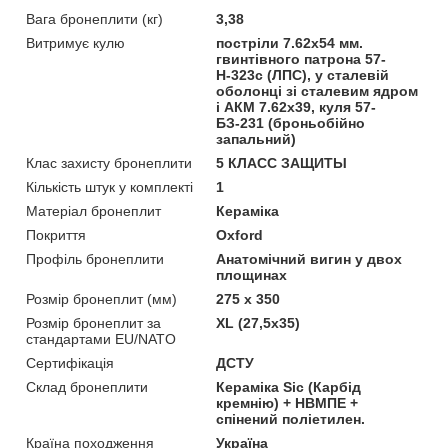
Вага бронеплити (кг)
3,38
Витримує кулю
постріли 7.62х54 мм.
гвинтівного патрона 57-
Н-323с (ЛПС), у сталевій
оболонці зі сталевим ядром
і АКМ 7.62х39, куля 57-
БЗ-231 (броньобійно
запальний)
Клас захисту бронеплити
5 КЛАСС ЗАЩИТЫ
Кількість штук у комплекті
1
Матеріал бронеплит
Кераміка
Покриття
Oxford
Профіль бронеплити
Анатомічний вигин у двох
площинах
Розмір бронеплит (мм)
275 х 350
Розмір бронеплит за
XL (27,5x35)
стандартами EU/NATO
Сертифікація
ДСТУ
Склад бронеплити
Кераміка Sic (Карбід
кремнію) + НВМПЕ +
спінений поліетилен.
Країна походження
Україна