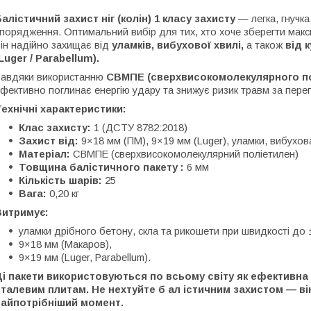
алістичний захист ніг (колін) 1 класу захисту
— легка, гнучк
порядження. Оптимальний вибір для тих, хто хоче зберегти макси
ін надійно захищає від
уламків, вибухової хвилі,
а також
від 
Luger / Parabellum).
Завдяки використанню
СВМПЕ (сверхвисокомолекулярного по
фективно поглинає енергію удару та знижує ризик травм за пере
ехнічні характеристики:
Клас захисту:
1 (ДСТУ 8782:2018)
Захист від:
9×18 мм (ПМ), 9×19 мм (Luger), уламки, вибухов
Матеріал:
СВМПЕ (сверхвисокомолекулярний поліетилен)
Товщина балістичного пакету
:
6 мм
Кількість шарів:
25
Вага:
0,20 кг
Витримує:
уламки дрібного бетону, скла та рикошети при швидкості до ±
9×18 мм (Макаров),
9×19 мм (Luger, Parabellum).
Ці пакети використовуються по всьому світу як ефективна
сталевим плитам. Не нехтуйте б
ал
істичним захистом — ві
найпотрібніший момент.