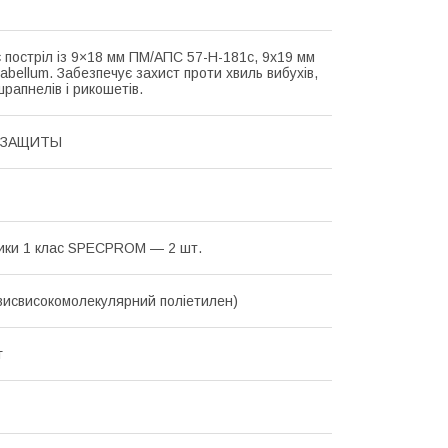
 постріл із 9×18 мм ПМ/АПС 57-Н-181с, 9х19 мм
abellum. Забезпечує захист проти хвиль вибухів,
шрапнелів і рикошетів.
 ЗАЩИТЫ
ики 1 клас SPECPROM — 2 шт.
исвисокомолекулярний поліетилен)
г