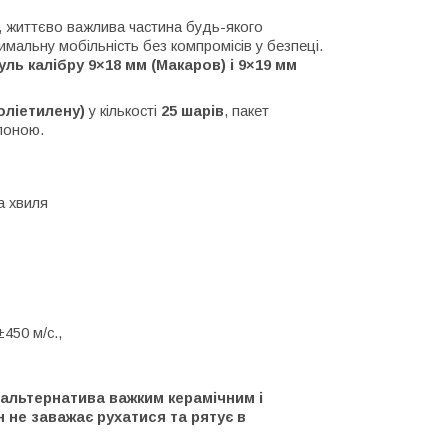
а, життєво важлива частина будь-якого
мальну мобільність без компромісів у безпеці.
куль калібру 9×18 мм (Макаров) і 9×19 мм
ліетилену)
у кількості
25 шарів
, пакет
поною.
а хвиля
450 м/с.,
 альтернатива важким керамічним і
н не заважає рухатися
та рятує в