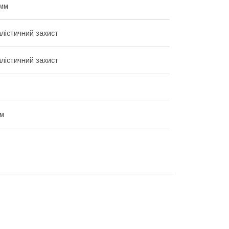
 мм
алістичний захист
алістичний захист
ам