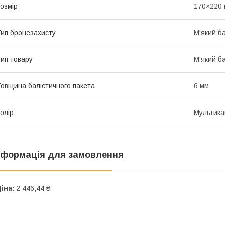
озмір
170×220
ип бронезахисту
М'який б
ип товару
М'який б
овщина балістичного пакета
6 мм
олір
Мультик
нформація для замовлення
іна:
2 446,44 ₴