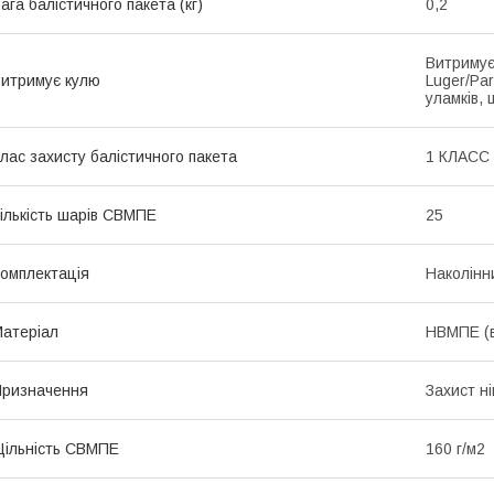
ага балістичного пакета (кг)
0,2
Витримує
итримує кулю
Luger/Par
уламків, 
лас захисту балістичного пакета
1 КЛАСС
ількість шарів СВМПЕ
25
омплектація
Наколінн
атеріал
НВМПЕ (в
ризначення
Захист ні
ільність СВМПЕ
160 г/м2