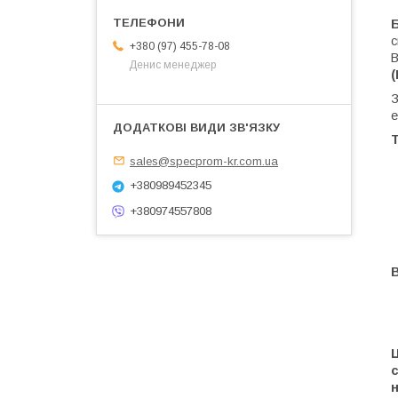
Б
с
+380 (97) 455-78-08
В
Денис менеджер
(
е
Т
sales@specprom-kr.com.ua
+380989452345
+380974557808