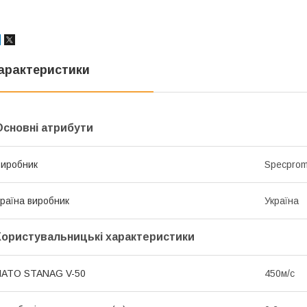
арактеристики
Основні атрибути
иробник
Specpro
раїна виробник
Україна
Користувальницькі характеристики
NATO STANAG V-50
450м/с