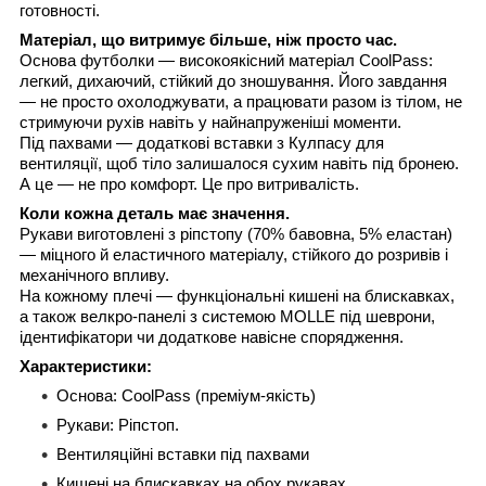
готовності.
Матеріал, що витримує більше, ніж просто час.
Основа футболки — високоякісний матеріал CoolPass:
легкий, дихаючий, стійкий до зношування. Його завдання
— не просто охолоджувати, а працювати разом із тілом, не
стримуючи рухів навіть у найнапруженіші моменти.
Під пахвами — додаткові вставки з Кулпасу для
вентиляції, щоб тіло залишалося сухим навіть під бронею.
А це — не про комфорт. Це про витривалість.
Коли кожна деталь має значення.
Рукави виготовлені з ріпстопу (70% бавовна, 5% еластан)
— міцного й еластичного матеріалу, стійкого до розривів і
механічного впливу.
На кожному плечі — функціональні кишені на блискавках,
а також велкро-панелі з системою MOLLE під шеврони,
ідентифікатори чи додаткове навісне спорядження.
Характеристики:
Основа: CoolPass (преміум-якість)
Рукави: Ріпстоп.
Вентиляційні вставки під пахвами
Кишені на блискавках на обох рукавах