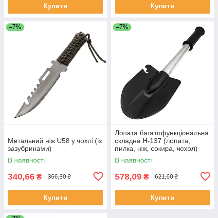
Купити
Купити
–7%
–7%
Лопата багатофункціональна
Метальний ніж U58 у чохлі (із
складна H-137 (лопата,
зазубринами)
пилка, ніж, сокира, чохол)
В наявності
В наявності
340,66
578,09
₴
₴
366,30 ₴
621,60 ₴
Купити
Купити