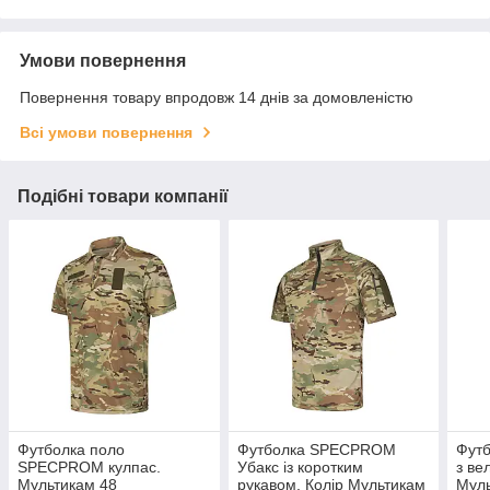
Умови повернення
Повернення товару впродовж 14 днів за домовленістю
Всі умови повернення
Подібні товари компанії
Футболка поло
Футболка SPECPROM
Футб
SPECPROM кулпас.
Убакс із коротким
з в
Мультикам 48
рукавом. Колір Мультикам
Мул