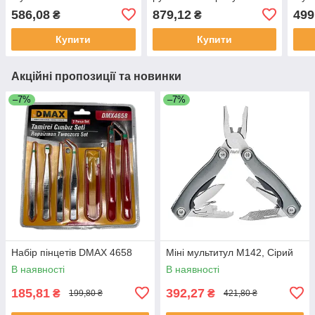
48
586,08
879,12
499
₴
₴
Купити
Купити
Акційні пропозиції та новинки
–7%
–7%
Набір пінцетів DMAX 4658
Міні мультитул M142, Сірий
В наявності
В наявності
185,81
392,27
₴
₴
199,80 ₴
421,80 ₴