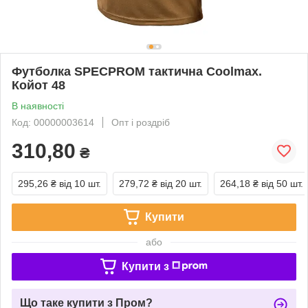
Футболка SPECPROM тактична Coolmax.
Койот 48
В наявності
Код: 00000003614
Опт і роздріб
310,80
₴
295,26 ₴
від 10 шт.
279,72 ₴
від 20 шт.
264,18 ₴
від 50 шт.
Купити
або
Купити з
Що таке купити з Пром?