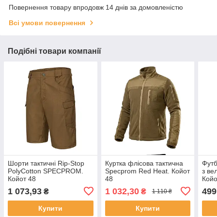
Повернення товару впродовж 14 днів за домовленістю
Всі умови повернення
Подібні товари компанії
Шорти тактичні Rip-Stop
Куртка флісова тактична
Футб
PolyCotton SPECPROM.
Specprom Red Heat. Койот
з в
Койот 48
48
Койо
1 073,93
1 032,30
499
₴
₴
1 110 ₴
Купити
Купити