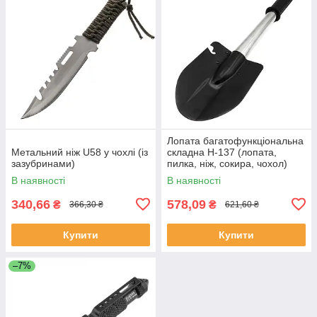
Лопата багатофункціональна
Метальний ніж U58 у чохлі (із
складна H-137 (лопата,
зазубринами)
пилка, ніж, сокира, чохол)
В наявності
В наявності
340,66
578,09
₴
₴
366,30 ₴
621,60 ₴
Купити
Купити
–7%