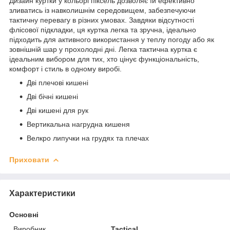
Дизайн куртки у кольорі піксель дозволяє їй ефективно
зливатись із навколишнім середовищем, забезпечуючи
тактичну перевагу в різних умовах. Завдяки відсутності
флісової підкладки, ця куртка легка та зручна, ідеально
підходить для активного використання у теплу погоду або як
зовнішній шар у прохолодні дні. Легка тактична куртка є
ідеальним вибором для тих, хто цінує функціональність,
комфорт і стиль в одному виробі.
Дві плечові кишені
Дві бічні кишені
Дві кишені для рук
Вертикальна нагрудна кишеня
Велкро липучки на грудях та плечах
Приховати
Характеристики
Основні
Виробник
Tactical