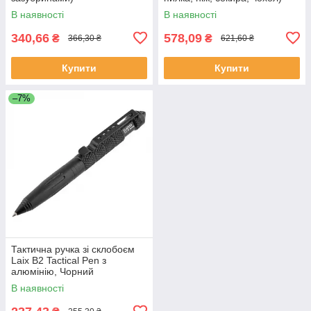
В наявності
В наявності
340,66
578,09
₴
₴
366,30 ₴
621,60 ₴
Купити
Купити
–7%
Тактична ручка зі склобоєм
Laix B2 Tactical Pen з
алюмінію, Чорний
В наявності