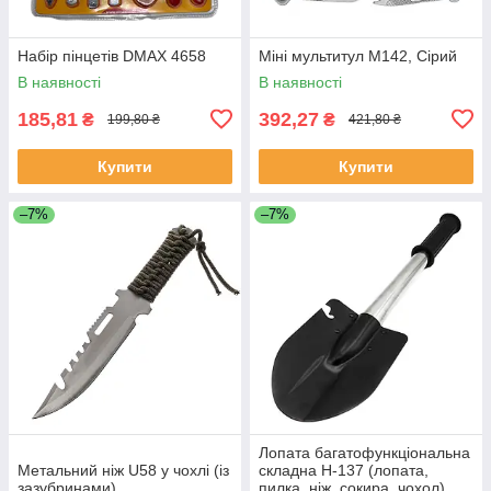
Набір пінцетів DMAX 4658
Міні мультитул M142, Сірий
В наявності
В наявності
185,81
392,27
₴
₴
199,80 ₴
421,80 ₴
Купити
Купити
–7%
–7%
Лопата багатофункціональна
Метальний ніж U58 у чохлі (із
складна H-137 (лопата,
зазубринами)
пилка, ніж, сокира, чохол)