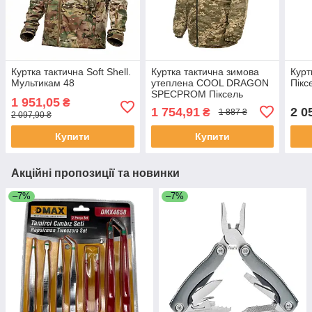
Куртка тактична Soft Shell.
Куртка тактична зимова
Курт
Мультикам 48
утеплена COOL DRAGON
Пікс
SPECPROM Піксель
1 951,05
₴
(ММ14) 52
1 754,91
2 0
₴
1 887 ₴
2 097,90 ₴
Купити
Купити
Акційні пропозиції та новинки
–7%
–7%