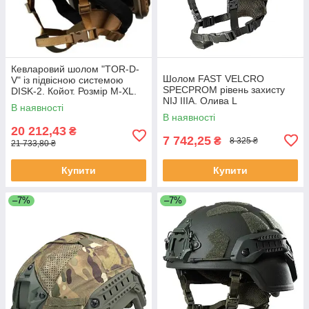
Кевларовий шолом "TOR-D-
Шолом FAST VELCRO
V" із підвісною системою
SPECPROM рівень захисту
DISK-2. Койот. Розмір M-XL.
NIJ IIIA. Олива L
XL (60-64 см)
В наявності
В наявності
20 212,43
₴
7 742,25
₴
8 325 ₴
21 733,80 ₴
Купити
Купити
–7%
–7%