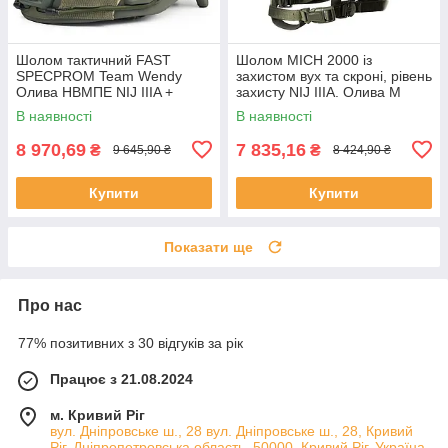
Шолом тактичний FAST
Шолом MICH 2000 із
SPECPROM Team Wendy
захистом вух та скроні, рівень
Олива НВМПЕ NIJ IIIA +
захисту NIJ IIIA. Олива M
кавер мультикам M (55-57
В наявності
В наявності
см)
8 970,69
7 835,16
₴
₴
9 645,90 ₴
8 424,90 ₴
Купити
Купити
Показати ще
Про нас
77% позитивних з 30 відгуків за рік
Працює з 21.08.2024
м. Кривий Ріг
вул. Дніпровське ш., 28 вул. Дніпровське ш., 28, Кривий
Ріг, Дніпропетровська область, 50000, Кривий Ріг, Україна