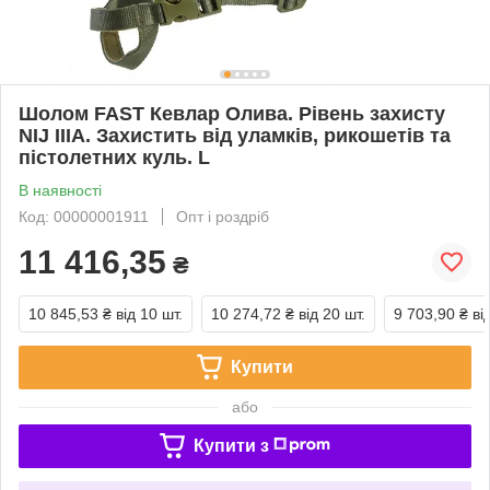
Шолом FAST Кевлар Олива. Рівень захисту
NIJ IIIA. Захистить від уламків, рикошетів та
пістолетних куль. L
В наявності
Код: 00000001911
Опт і роздріб
11 416,35
₴
10 845,53 ₴
від 10 шт.
10 274,72 ₴
від 20 шт.
9 703,90 ₴
ві
Купити
або
Купити з