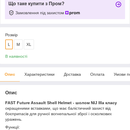
Що таке купити з Пром?
Замовлення під захистом
Розмір
L
M
XL
В наявності
Опис
Характеристики
Доставка
Оплата
Умови п
Опис
FAST Future Assault Shell Helmet - шолом NIJ IIIa класу
окращеними вставками, що має балістичний захист від
боєприпасів для ручної вогнепальної зброї і осколкових
уражень.
Функції: