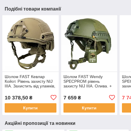
Подібні товари компанії
Шолом FAST Кевлар
Шолом FAST Wendy
Шол
Койот. Рівень захисту NIJ
SPECPROM рівень
SPE
IIIA. Захистить від уламків,
захисту NIJ IIIA. Олива. +
захи
рикошетів та пістолетних
Кавер Мультикам. M (55-
куль
57 см)
10 378,50
7 659
7 7
₴
₴
Купити
Купити
Акційні пропозиції та новинки