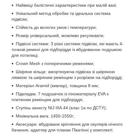
Найвищі балістичні характеристики при малій вазі;
Унікальний метод обробки та ідеальна система
підвіски;
Стійкість до вологих умов і температури;
Розмір універсальний, можливо регулювати;
Підвісні системи: 3 різні системи підвіски, які мають 4-
точкові ремені для підборіддя із вбудованою подушкою
для потилиці;
Crown Mesh з поперечними ременями;
Шкіряне кільце: амортизуюча підвіска зі шкіряною
лямкою та шкіряним ремінцем з розрізом на підборідді;
Матеріал Aramid (кевлар), товщина 8 мм;
Підкладка: 7 подушечок із піноматеріалу EVA з
плетеним ремінцем для підборіддя;
Ступінь захисту NIJ IIIA.44 (клас 1а по ДСТУ);
Мінімальна вага: 1450-1550г;
Аксесуари: вбудоване кріплення для окулярів нічного
бачення, адаптер для планки Пікатінні у комплекті.