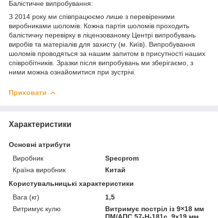
Балістичне випробування:
З 2014 року ми співпрацюємо лише з перевіреними
виробниками шоломів. Кожна партія шоломів проходить
балістичну перевірку в ліцензованому Центрі випробувань
виробів та матеріалів для захисту (м. Київ). Випробування
шоломів проводяться за нашим запитом в присутності наших
співробітників. Зразки після випробувань ми зберігаємо, з
ними можна ознайомитися при зустрічі.
Приховати
Характеристики
Основні атрибути
Виробник
Specprom
Країна виробник
Китай
Користувальницькі характеристики
Вага (кг)
1,5
Витримує кулю
Витримує постріл із 9×18 мм
ПМ/АПС 57-Н-181с, 9х19 мм