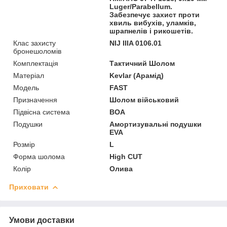
Luger/Parabellum.
Забезпечує захист проти
хвиль вибухів, уламків,
шрапнелів і рикошетів.
Клас захисту
NIJ IIIA 0106.01
бронешоломів
Комплектація
Тактичний Шолом
Матеріал
Kevlar (Арамід)
Мoдель
FAST
Призначення
Шолом військовий
Підвісна система
BOA
Подушки
Амортизувальні подушки
EVA
Розмір
L
Форма шолома
High CUT
Колір
Олива
Приховати
Умови доставки