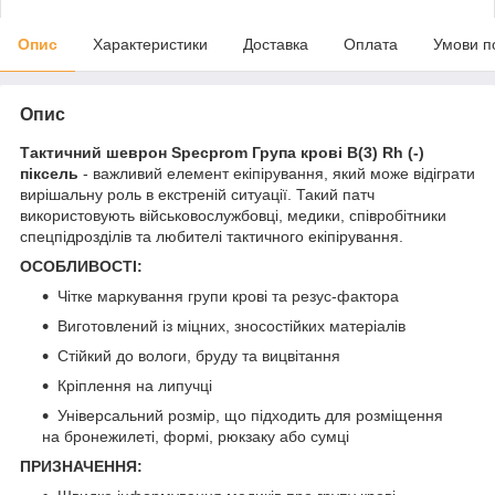
Опис
Характеристики
Доставка
Оплата
Умови п
Опис
Тактичний шеврон Specprom Група крові B(3) Rh (-)
піксель
- важливий елемент екіпірування, який може відіграти
вирішальну роль в екстреній ситуації. Такий патч
використовують військовослужбовці, медики, співробітники
спецпідрозділів та любителі тактичного екіпірування.
ОСОБЛИВОСТІ:
Чітке маркування групи крові та резус-фактора
Виготовлений із міцних, зносостійких матеріалів
Стійкий до вологи, бруду та вицвітання
Кріплення на липучці
Універсальний розмір, що підходить для розміщення
на бронежилеті, формі, рюкзаку або сумці
ПРИЗНАЧЕННЯ: