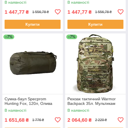
В наявності
В наявності
1 447,77
1 447,77
₴
₴
1 556,78 ₴
1 556,78 ₴
Купити
Купити
–7%
–7%
Сумка-баул Specprom
Рюкзак тактичний Warmor
Hunting Fox, 120л, Олива
Backpack 35л. Мультикам
В наявності
В наявності
1 651,68
2 064,60
₴
₴
1 776 ₴
2 220 ₴