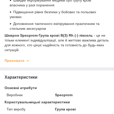
Швидке інформування медиків про групу крові
власника у разі поранення
Підвищення рівня безпеки у бойових та польових
умовах
Доповнення тактичного екіпірування практичним та
стильним аксесуаром
Шеврон Specprom Група крові B(3) Rh (-) піксель
- це не
тільки елемент індивідуалізації, але й життєво важлива деталь
для кожного, хто цінує надійність та готовність до будь-яких
ситуацій.
Приховати
Характеристики
Основні атрибути
Виробник
Specprom
Користувальницькі характеристики
Тип виробу
Група крові