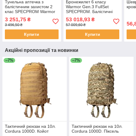
Тунельна аптечка з
Бронежилет 6 класу
Шев
балістичним захистом 2
Warmor Gen.3 FullSet
кров
клас SPECPROM Warmor
SPECPROM. Балістичні
3.0 Roll. Піксель ММ14
пакети 2 класу. Піксель
3 251,75
53 018,93
₴
₴
(ММ14)
56,
3 496,50 ₴
57 009,60 ₴
Купити
Купити
Акційні пропозиції та новинки
–7%
–7%
Тактичний рюкзак на 10л.
Тактичний рюкзак на 10л.
Cordura 1000D. Койот
Cordura 1000D. Піксель