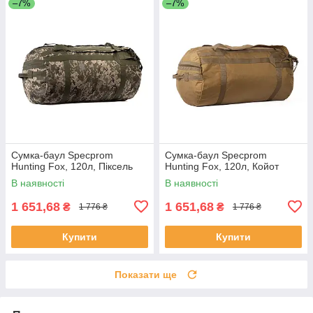
–7%
–7%
Сумка-баул Specprom
Сумка-баул Specprom
Hunting Fox, 120л, Піксель
Hunting Fox, 120л, Койот
В наявності
В наявності
1 651,68
1 651,68
₴
₴
1 776 ₴
1 776 ₴
Купити
Купити
Показати ще