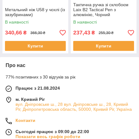
Тактична ручка зі склобоєм
Метальний ніж U58 у чохлі (із
Laix B2 Tactical Pen з
зазубринами)
алюмінію, Чорний
В наявності
В наявності
340,66
237,43
₴
₴
366,30 ₴
255,30 ₴
Купити
Купити
Про нас
77% позитивних з 30 відгуків за рік
Працює з 21.08.2024
м. Кривий Ріг
вул. Дніпровське ш., 28 вул. Дніпровське ш., 28, Кривий
Ріг, Дніпропетровська область, 50000, Кривий Ріг, Україна
Контакти
Сьогодні працює з 09:00 до 22:00
Показати весь графік роботи