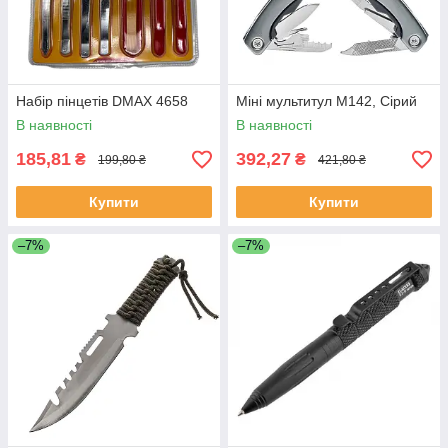
Набір пінцетів DMAX 4658
Міні мультитул M142, Сірий
В наявності
В наявності
185,81
392,27
₴
₴
199,80 ₴
421,80 ₴
Купити
Купити
–7%
–7%