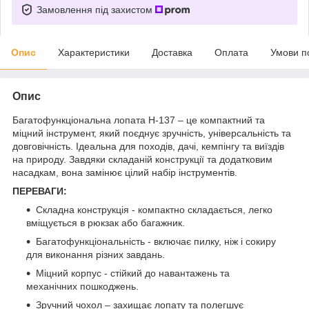
Замовлення під захистом
Опис
Характеристики
Доставка
Оплата
Умови п
Опис
Багатофункціональна лопата H-137 – це компактний та
міцний інструмент, який поєднує зручність, універсальність та
довговічність. Ідеальна для походів, дачі, кемпінгу та виїздів
на природу. Завдяки складаній конструкції та додатковим
насадкам, вона замінює цілий набір інструментів.
ПЕРЕВАГИ:
Складна конструкція - компактно складається, легко
вміщується в рюкзак або багажник.
Багатофункціональність - включає пилку, ніж і сокиру
для виконання різних завдань.
Міцний корпус - стійкий до навантажень та
механічних пошкоджень.
Зручний чохол – захищає лопату та полегшує