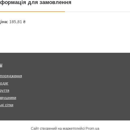
нформація для замовлення
іна:
185,81 ₴
ї
спорядження
 одяг
зуття
навушники
і сітки
Сайт створений на маркетплейсі
Prom.ua