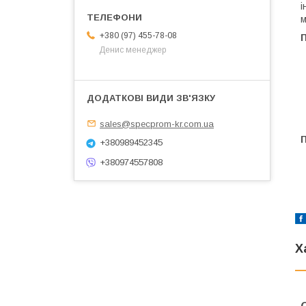
і
м
+380 (97) 455-78-08
Денис менеджер
sales@specprom-kr.com.ua
+380989452345
+380974557808
Х