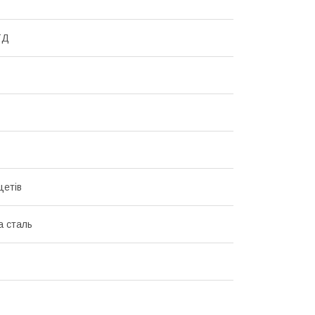
ТД
цетів
а сталь