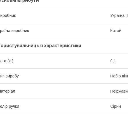
Основні атрибути
иробник
Україна 
раїна виробник
Китай
Користувальницькі характеристики
ага (кг)
0,1
ип виробу
Набір пін
атеріал
Неіржавк
олір ручки
Сірий