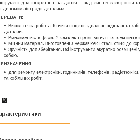
нструмент для конкретного завдання — від ремонту електроніки т
оделізмом або радіодеталями.
ПЕРЕВАГИ:
Високоточна робота. Кінчики пінцетів ідеально підігнані та з
деталей.
Різноманітність форм. У комплекті прямі, вигнуті та тонкі пінц
Міцний матеріал. Виготовлені з нержавіючої сталі, стійкі до ко
Зручність для зберігання. Всі інструменти акуратно розміщені у
собою.
ПРИЗНАЧЕННЯ:
для ремонту електроніки, годинників, телефонів, радіотехніки
та хобільних робіт.
арактеристики