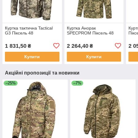
Куртка тактична Tactical
Куртка Анорак
Курт
G3 Піксель 48
SPECPROM Піксель 48
Пікс
1 831,50
2 264,40
2 0
₴
₴
Купити
Купити
Акційні пропозиції та новинки
–25%
–7%