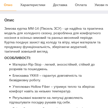
Опис
Характеристики
Доставка
Оплата
Умови п
Опис
Зимова куртка ММ-14 (Піксель ЗСУ) - це надійна та практична
модель для холодного сезону, розроблена для комфортного
носіння в осінньо-зимовий та ранньо-весняний періоди.
Куртка поєднує захист від холоду та вітру, міцні матеріали та
продуману функціональність, зберігаючи акуратний,
тактичний зовнішній вигляд.
ОСОБЛИВОСТІ:
Матеріал Rip-Stop - легкий, зносостійкий, стійкий до
розривів та пошкоджень.
Блискавка YKK® – гарантує довговічність та
безвідмовну роботу.
Утеплювач Hollow Fiber – утримує тепло та зберігає
комфорт навіть за низьких температур.
Регульовані манжети на липучці дозволяють
підлаштувати посадку рукавів під себе.