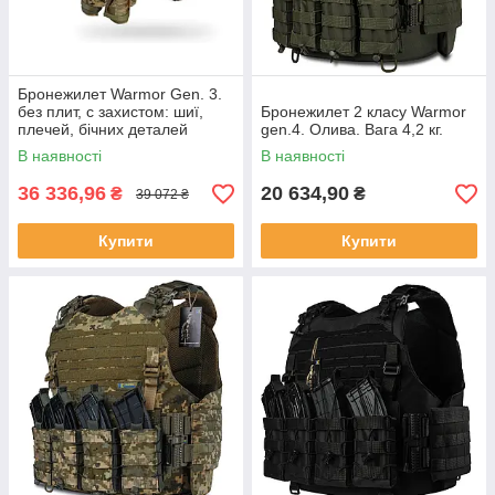
Бронежилет Warmor Gen. 3.
без плит, с захистом: шиї,
Бронежилет 2 класу Warmor
плечей, бічних деталей
gen.4. Олива. Вага 4,2 кг.
(камербандів), наплічника,
В наявності
В наявності
фартуха, пояса РПС, стегон
36 336,96
20 634,90
₴
₴
39 072 ₴
Купити
Купити