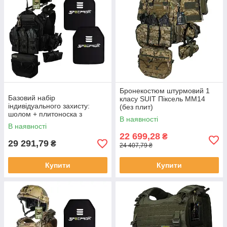
Бронекостюм штурмовий 1
Базовий набір
класу SUIT Піксель ММ14
індивідуального захисту:
(без плит)
шолом + плитоноска з
В наявності
набором підсумків +
В наявності
комплект плит 6 кл. ДСТУ
22 699,28
₴
29 291,79
₴
24 407,79 ₴
Купити
Купити