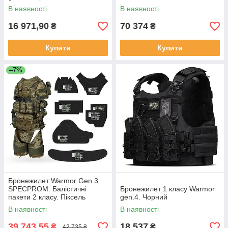
шолом. Мультикам
В наявності
В наявності
16 971,90
70 374
₴
₴
Купити
Купити
–7%
Бронежилет Warmor Gen.3
SPECPROM. Балістичні
Бронежилет 1 класу Warmor
пакети 2 класу. Піксель
gen.4. Чорний
В наявності
В наявності
39 743,55
18 537
₴
₴
42 735 ₴