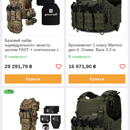
Базовий набір
індивідуального захисту:
Бронежилет 1 класу Warmor
шолом FAST + плитоноска з
gen.4. Олива. Вага 3,3 кг.
набором підсумків +
В наявності
В наявності
комплект плит 6 кл. ДСТУ.
Мультикам.
29 291,79
16 971,90
₴
₴
Купити
Купити
–7%